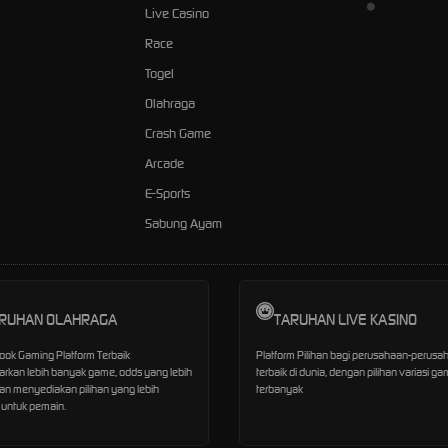
Live Casino
Race
Togel
Olahraga
Crash Game
Arcade
E-Sports
Sabung Ayam
RUHAN OLAHRAGA
TARUHAN LIVE KASINO
ook Gaming Platform Terbaik
Platform Pilihan bagi perusahaan-perusa
kan lebih banyak game, odds yang lebih
terbaik di dunia, dengan pilihan variasi g
 dan menyediakan pilihan yang lebih
terbanyak
untuk pemain.