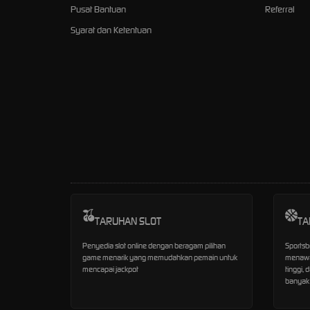
Pusat Bantuan
Referral
Syarat dan Ketentuan
TARUHAN SLOT
TA
Penyedia slot online dengan beragam pilihan
Sportsb
game menarik yang memudahkan pemain untuk
menawar
mencapai jackpot
tinggi,
banyak 