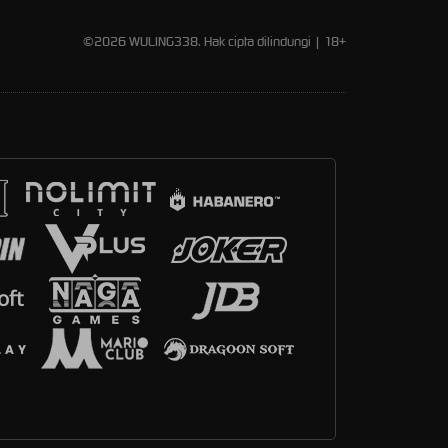
©2026 WULING338. Hak cipta dilindungi | 18+