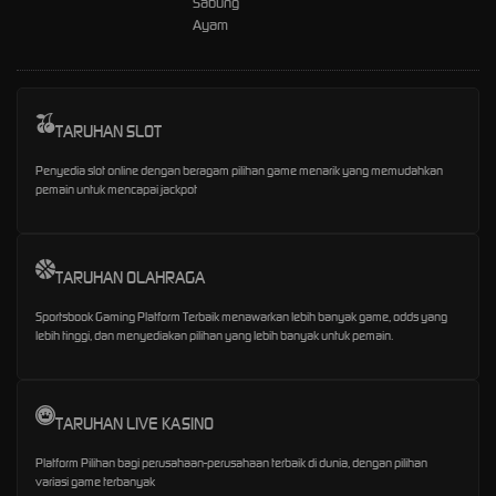
Sabung
Ayam
TARUHAN SLOT
Penyedia slot online dengan beragam pilihan game menarik yang memudahkan
pemain untuk mencapai jackpot
TARUHAN OLAHRAGA
Sportsbook Gaming Platform Terbaik menawarkan lebih banyak game, odds yang
lebih tinggi, dan menyediakan pilihan yang lebih banyak untuk pemain.
TARUHAN LIVE KASINO
Platform Pilihan bagi perusahaan-perusahaan terbaik di dunia, dengan pilihan
variasi game terbanyak