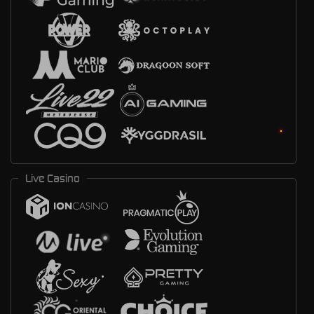
Live Casino