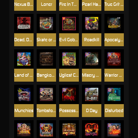
Nexus Blood & Shadow
Loner
Fire In The Hole xBomb
Pearl Harbor
True Grit Redemption
Dead, Dead, or Deader
Skate or Die
Evil Goblins xBomb
Roadkill
Apocalypse Super xNudge
Land of the Free
Bangkok Hilton
Ugliest Catch
Misery Mining
Warrior Graveyard xNudge
Munchies
Tombstone No Mercy
Possessed
D Day
Disturbed