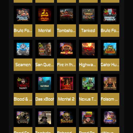
Brute Force: Alien Onslaught
Mental
Tombstone Slaughter
Tanked
Brute Force
Seamen
San Quentin 2: Death Row
Fire in the Hole 2
Highway to Hell
Gator Hunters
Blood & Shadow 2
Das xBoot
Mental 2
Nexus The Crypt
Folsom Prison