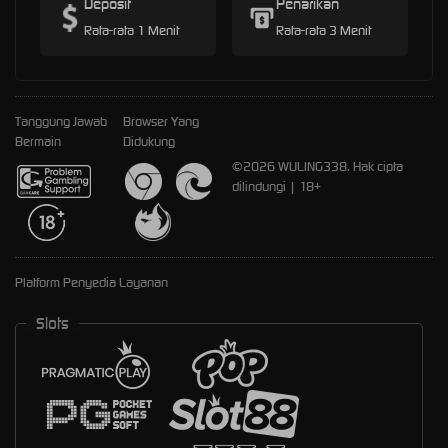
Deposit
Penarikan
Rata-rata 1 Menit
Rata-rata 3 Menit
Tanggung Jawab
Browser Yang
Bermain
Didukung
©2026 WULING338. Hak cipta
dilindungi | 18+
Platform Penyedia Layanan
Slots