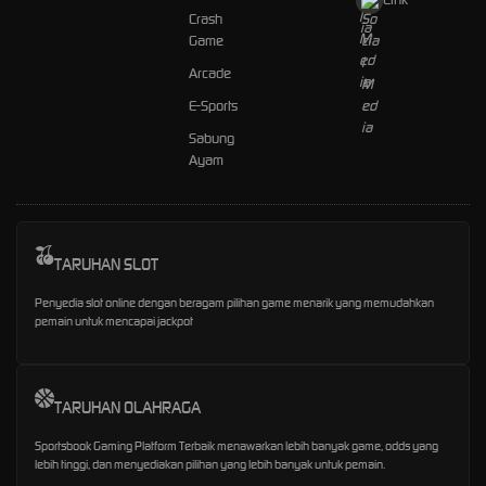
Crash
Game
Arcade
E-Sports
Sabung
Ayam
TARUHAN SLOT
Penyedia slot online dengan beragam pilihan game menarik yang memudahkan
pemain untuk mencapai jackpot
TARUHAN OLAHRAGA
Sportsbook Gaming Platform Terbaik menawarkan lebih banyak game, odds yang
lebih tinggi, dan menyediakan pilihan yang lebih banyak untuk pemain.