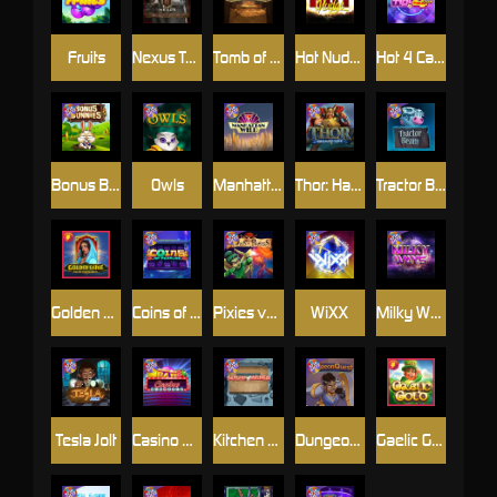
Fruits
Nexus Tombstone RIP
Tomb of Akhenaten
Hot Nudge
Hot 4 Cash
Bonus Bunnies
Owls
Manhattan Goes Wild
Thor: Hammer Time
Tractor Beam
Golden Genie And The Walking Wilds
Coins of Fortune
Pixies vs Pirates
WiXX
Milky Ways
Tesla Jolt
Casino Win Spin
Kitchen Drama: Sushi Mania
Dungeon Quest
Gaelic Gold