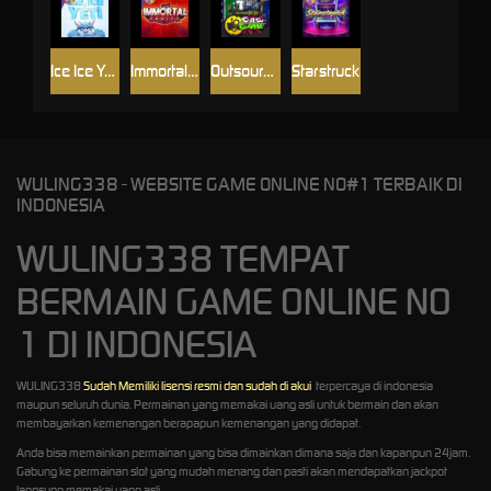
Ice Ice Yeti
Immortal Fruits
Outsourced: Slash Game
Starstruck
WULING338 - WEBSITE GAME ONLINE NO#1 TERBAIK DI
INDONESIA
WULING338 TEMPAT
BERMAIN GAME ONLINE NO
1 DI INDONESIA
WULING338
Sudah Memiliki lisensi resmi dan sudah di akui
terpercaya di indonesia
maupun seluruh dunia. Permainan yang memakai uang asli untuk bermain dan akan
membayarkan kemenangan berapapun kemenangan yang didapat.
Anda bisa memainkan permainan yang bisa dimainkan dimana saja dan kapanpun 24jam.
Gabung ke permainan slot yang mudah menang dan pasti akan mendapatkan jackpot
langsung memakai uang asli.