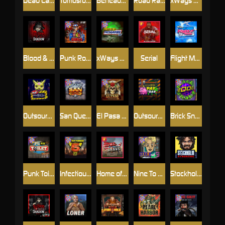
Dead Canary
Tombstone RIP
Beheaded
Road Rage
xWays Hoarder 2
Blood & Shadow
Punk Rocker 2
xWays Hoarder xSplit
Serial
Flight Mode
Outsourced
San Quentin xWays
El Pasa Gunfight xNudge
Outsourced: Payday
Brick Snake 2000
Punk Toilet
Infectious 5 xWays
Home of the Brave
Nine To Five
Stockholm Syndrome