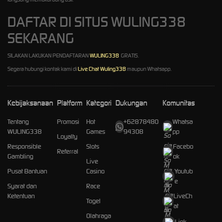
DAFTAR DI SITUS WULING338
SEKARANG
SILAKAN LAKUKAN PENDAFTARAN
WULING338
GRATIS.
Segera hubungi kontak kami di
Live Chat Wuling338
maupun Whatsapp.
Kebijaksanaan
Platform
Kategori
Dukungan
Komunitas
Tentang
Promosi
Hot
+62878480
Whatsa
WULING338
Games
94308
pp
Loyalty
Responsible
Slots
Facebo
Referral
Gambling
ok
Live
Pusat Bantuan
Casino
Youtub
e
Syarat dan
Race
Ketentuan
LiveCh
Togel
at
Olahraga
Link