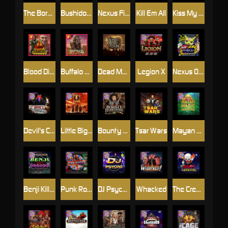
The Border
Bushido Way xNudge
Nexus Fire In The Hole xBomb
Kill Em All
Kiss My Chainsaw
Blood Diamond
Buffalo Hunter
Dead Men Walking
Legion X
Nexus Outsourced
Devil's Crossroad
Little Bighorn
Bounty Hunters xNudge®
Tsar Wars
Mayan Magic Wildfire
Benji Killed in Vegas
Punk Rocker
DJ Psycho
Whacked
The Creepy Carnival