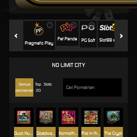
i
i
i
i
i
Facha
Fat Panda
Slot88 x PP
PG Soft
Pragmatic Play
NO LIMIT CITY
Semua
Top
Slots
permainan
20
Duck Hunters
Deadwood R.I.P
Kenneth Must Die
Fire in the Hole 3
The Crypt