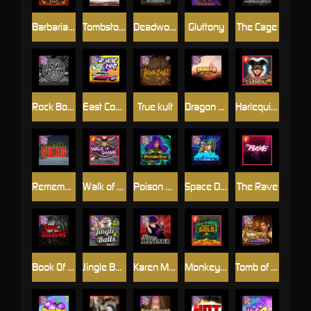
Barbarian Fury
Tombstone
Deadwood xNudge
Gluttony
The Cage
Rock Bottom
East Coast Vs West Coast
True kult
Dragon Tribe
Harlequin Carnival
Remember Gulag
Walk of Shame
Poison Eve
Space Donkey
The Rave
Book Of Shadows
Jingle Balls
Karen Maneater
Monkey's Gold xPays
Tomb of Nefertiti