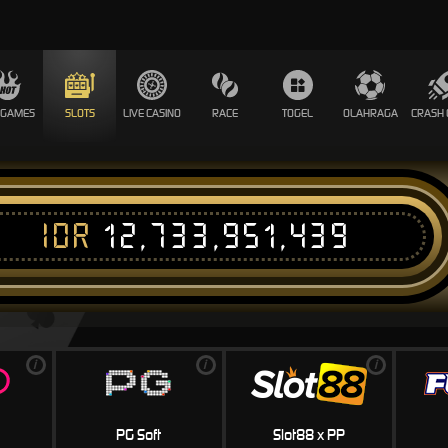
 GAMES
SLOTS
LIVE CASINO
RACE
TOGEL
OLAHRAGA
CRASH
fag****ka Berhasil Withdraw IDR 1.103.000
IDR
12,733,951,439
i
i
i
a
PG Soft
Slot88 x PP