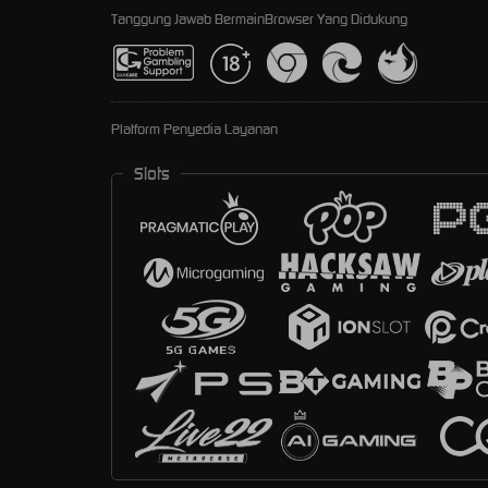
Tanggung Jawab Bermain
Browser Yang Didukung
Platform Penyedia Layanan
Slots