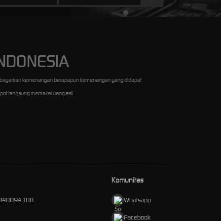
IDR
3,437,550.00
Starlight Princess
kuci****s
IDR
3,004,000.00
Joker's Jewels
INDONESIA
miski****2
IDR
2,965,750.00
membayarkan kemenangan berapapun kemenangan yang didapat.
Gates of Olympus Super Scatter
ot langsung memakai uang asli.
sua****o
IDR
2,818,000.00
Sweet Bonanza 1000
yu****9
IDR
2,085,000.00
Gates of Olympus 1000
yu****9
Komunitas
IDR
1,907,550.00
Jelly Express
848094308
Whatsapp
yu****9
Facebook
IDR
1,852,000.00