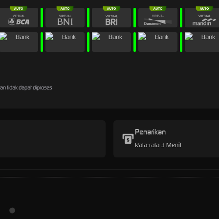
an tidak dapat diproses
Penarikan
Rata-rata 3 Menit