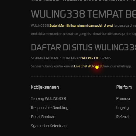
WULING338 TEMPAT BER
WULING338
Sudah Memiliki lisensi resmi dan sudah di akui
terpercaya di 
Anda bisa memainkan permainan yang bisa dimainkan dimana saja dan ka
DAFTAR DI SITUS WULING3
SILAKAN LAKUKAN PENDAFTARAN
WULING338
GRATIS.
Segera hubungi kontak kami di
Live Chat Wuling338
maupun Whatsapp.
Kebijaksanaan
Platform
Tentang WULING338
Promosi
Responsible Gambling
Loyalty
Pusat Bantuan
Referral
Syarat dan Ketentuan