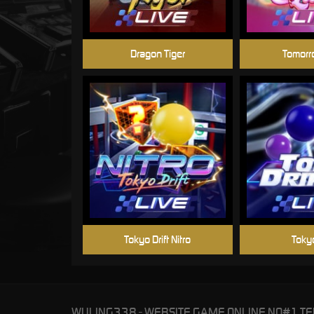
Dragon Tiger
Tomorr
Tokyo Drift Nitro
Tokyo
WULING338 - WEBSITE GAME ONLINE NO#1 TER