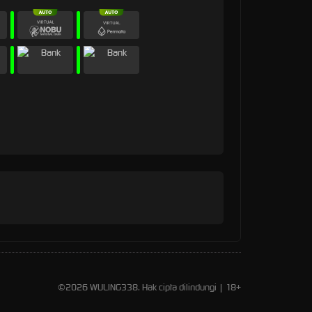
©2026 WULING338. Hak cipta dilindungi | 18+